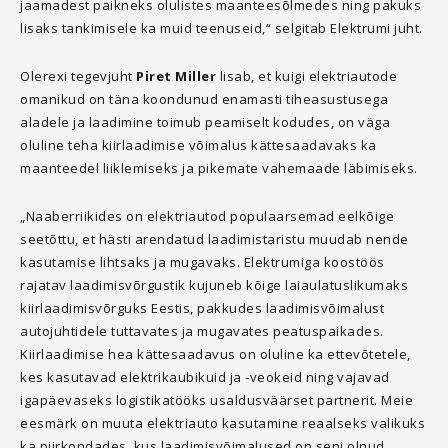
jaamadest paikneks olulistes maanteesõlmedes ning pakuks
lisaks tankimisele ka muid teenuseid,“ selgitab Elektrumi juht.
Olerexi tegevjuht
Piret Miller
lisab, et kuigi elektriautode
omanikud on täna koondunud enamasti tiheasustusega
aladele ja laadimine toimub peamiselt kodudes, on väga
oluline teha kiirlaadimise võimalus kättesaadavaks ka
maanteedel liiklemiseks ja pikemate vahemaade läbimiseks.
„Naaberriikides on elektriautod populaarsemad eelkõige
seetõttu, et hästi arendatud laadimistaristu muudab nende
kasutamise lihtsaks ja mugavaks. Elektrumiga koostöös
rajatav laadimisvõrgustik kujuneb kõige laiaulatuslikumaks
kiirlaadimisvõrguks Eestis, pakkudes laadimisvõimalust
autojuhtidele tuttavates ja mugavates peatuspaikades.
Kiirlaadimise hea kättesaadavus on oluline ka ettevõtetele,
kes kasutavad elektrikaubikuid ja -veokeid ning vajavad
igapäevaseks logistikatööks usaldusväärset partnerit. Meie
eesmärk on muuta elektriauto kasutamine reaalseks valikuks
ka piirkondades, kus laadimisvõimalused on seni olnud