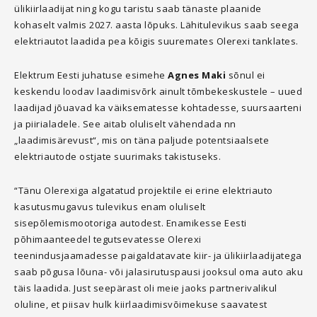
ülikiirlaadijat ning kogu taristu saab tänaste plaanide
kohaselt valmis 2027. aasta lõpuks. Lähitulevikus saab seega
elektriautot laadida pea kõigis suuremates Olerexi tanklates.
Elektrum Eesti juhatuse esimehe
Agnes Maki
sõnul ei
keskendu loodav laadimisvõrk ainult tõmbekeskustele – uued
laadijad jõuavad ka väiksematesse kohtadesse, suursaarteni
ja piirialadele. See aitab oluliselt vähendada nn
„laadimisärevust“, mis on täna paljude potentsiaalsete
elektriautode ostjate suurimaks takistuseks.
“Tänu Olerexiga algatatud projektile ei erine elektriauto
kasutusmugavus tulevikus enam oluliselt
sisepõlemismootoriga autodest. Enamikesse Eesti
põhimaanteedel tegutsevatesse Olerexi
teenindusjaamadesse paigaldatavate kiir- ja ülikiirlaadijatega
saab põgusa lõuna- või jalasirutuspausi jooksul oma auto aku
täis laadida. Just seepärast oli meie jaoks partnerivalikul
oluline, et piisav hulk kiirlaadimisvõimekuse saavatest