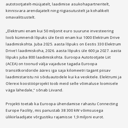
autotootjatelt-müüjatelt, laadimise asukohapartneritelt,
kinnisvara arendajatelt ning riigiasutustelt ja kohalikelt
omavalitsustelt.
„Elektrumi enam kui 50 miljonit euro suurune investeering
loob kümnendi lõpuks üle Eesti enam kui 1000 Elektrum Drive
laadimiskohta. Juba 2025. aasta lõpuks on Eestis 330 Elektrum
Drive’i laadimiskoha, 2026. aasta lõpuks üle 600 ja 2027. aasta
lõpuks juba 800 laadimiskohta. Euroopa Autotootjate Liit
(ACEA) on toonud välja vajaduse tagada Euroopa
transiitkoridoride ääres iga saja kilomeetri tagant piisav
laadimistaristu nii sõiduautodele kui ka veokitele. Elektrumi ja
Olerexi koostööprojekt toob meid selle võimaluse loomisele
väga lähedale,“ sõnab Liivand.
Projekti toetab ka Euroopa ühendamise rahastu Connecting
Europe Facility, mis panustab 38 300 kW võimsusega
ülikiirlaadijate võrgustiku rajamisse 1,9 miljoni eurot.