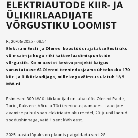
ELEKTRIAUTODE KIIR- JA
ÜLIKIIRLAADIJATE
VÕRGUSTIKU LOOMIST
R, 20/06/2025 - 08:54
Elektrum Eesti ja Olerexi koostöös rajatakse Eesti üks
võimsaim ja kogu riiki kattev laadimispunktide
võrgustik. Kolm aastat kestva projekti käigus
varustatakse 62 Olerexi teenindusjaama ühtekokku 170
kiir- ja ülikiirlaadijaga, mille koguvõimsus ulatub 18,5
MW-ni.
Esimesed 300 kW ülikiirlaadijad on juba töös Olerexi Paide,
Tartu, Rakvere, Võru ja Türi teenindusjaamades. Laadijate
avamise puhul saab elektriauto aku reedel, 20. juunil laetud
soodushinnaga, vaid 1 sent kWh eest.
2025. aasta lõpuks on plaanis paigaldada veel 28