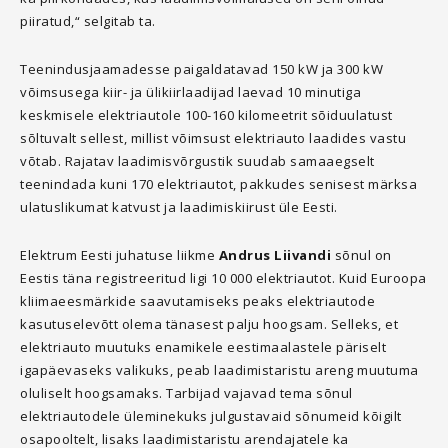
piiratud,“ selgitab ta.
Teenindusjaamadesse paigaldatavad 150 kW ja 300 kW
võimsusega kiir- ja ülikiirlaadijad laevad 10 minutiga
keskmisele elektriautole 100-160 kilomeetrit sõiduulatust
sõltuvalt sellest, millist võimsust elektriauto laadides vastu
võtab. Rajatav laadimisvõrgustik suudab samaaegselt
teenindada kuni 170 elektriautot, pakkudes senisest märksa
ulatuslikumat katvust ja laadimiskiirust üle Eesti.
Elektrum Eesti juhatuse liikme
Andrus Liivandi
sõnul on
Eestis täna registreeritud ligi 10 000 elektriautot. Kuid Euroopa
kliimaeesmärkide saavutamiseks peaks elektriautode
kasutuselevõtt olema tänasest palju hoogsam. Selleks, et
elektriauto muutuks enamikele eestimaalastele päriselt
igapäevaseks valikuks, peab laadimistaristu areng muutuma
oluliselt hoogsamaks. Tarbijad vajavad tema sõnul
elektriautodele üleminekuks julgustavaid sõnumeid kõigilt
osapooltelt, lisaks laadimistaristu arendajatele ka